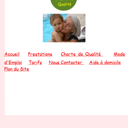
A
ccueil
Prestations
Charte de Qualité
Mode
d'Emploi
Tarifs
Nous Contacter
Aide à domicile
Plan du Site
garde d'enfants mandelieu garde d'enfants cannes garde d'enfants frejus garde d'enfants saint
raphael babby sitting mandelieu babby sitting cannes babby sitting frejus babby sitting saint
raphael baby sitter mandelieu baby sitter cannes baby sitter frejus baby sitter saint raphael
nounou mandelieu nounou cannes nounou fréjus nounou saint raphael assistante maternelle
Mandelieu assistante maternelle cannes assistante maternelle frejus assistante maternelle saint
raphael nourrice mandelieu nourrice cannes nourrice frejus nourrice saint raphael